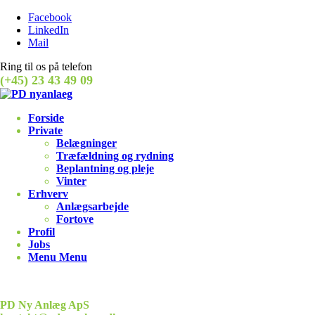
Facebook
LinkedIn
Mail
Ring til os på telefon
(+45) 23 43 49 09
Forside
Private
Belægninger
Træfældning og rydning
Beplantning og pleje
Vinter
Erhverv
Anlægsarbejde
Fortove
Profil
Jobs
Menu
Menu
PD Ny Anlæg ApS